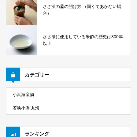
ささ漬の蓋の開け方 （固くてあかない場
合）
ささ漬に使用している米酢の歴史は300年
以上
カテゴリー
小浜海産物
若狭小浜 丸海
ランキング