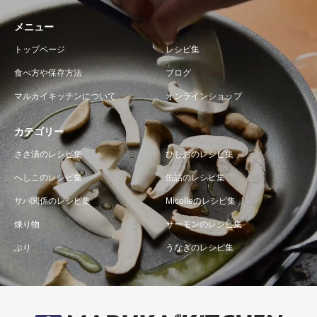
メニュー
トップページ
レシピ集
食べ方や保存方法
ブログ
マルカイキッチンについて
オンラインショップ
カテゴリー
ささ漬のレシピ集
ひしおのレシピ集
へしこのレシピ集
缶詰のレシピ集
サバ関係のレシピ集
Micolleのレシピ集
煉り物
サーモンのレシピ集
ぶり
うなぎのレシピ集