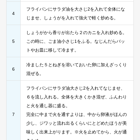
フライパンにサラダ油を大さじ2を入れて全体にな
4
じませ、しょうがを入れて強火で軽く炒める。
しょうがから香りが出たら２のカニを入れ炒める。
5
この時に、ごま油小さじ1をふる。なじんだらバッ
トやお皿に移して冷ます。
冷ました５とねぎを溶いておいた卵に加えざっくり
6
混ぜる。
フライパンにサラダ油大さじ2を入れてなじませ、
６を流し入れる。全体を大きくかき混ぜ、ふんわり
と火を通し器に盛る。
7
完全に中まで火を通すよりは、中から卵液がほんの
少し、ジワッと流れ出るくらいにとどめたほうが美
味しく出来上がります。※火を止めてから、火が通