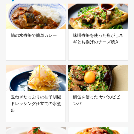
鯖の水煮缶で簡単カレー
味噌煮缶を使った焦がしネ
ギとお揚げのチーズ焼き
玉ねぎたっぷりの柚子胡椒
鯖缶を使った サバのビビ
ドレッシング仕立ての水煮
ンバ
缶