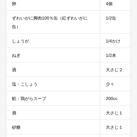
卵
4個
ずわいがに脚肉100％缶（紅ずわいがに
1/2缶
缶）
しょうが
1/4かけ
ねぎ
1/2本
酒
大さじ２
塩・こしょう
少々
餡：鶏がらスープ
200cc
酒
大さじ１
砂糖
大さじ１