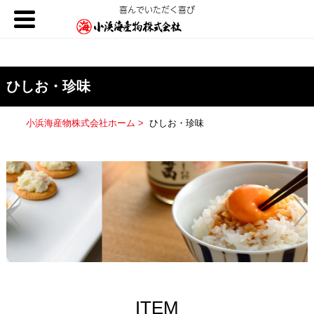
喜んでいただく喜び
ひしお・珍味
小浜海産物株式会社ホーム >
ひしお・珍味
ITEM