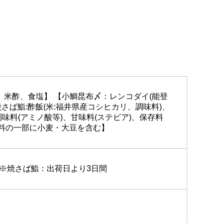
、米酢、食塩】 【小鯛昆布〆：レンコダイ(能登
さば鮨:酢飯(米:福井県産コシヒカリ、調味料)、
味料(アミノ酸等)、甘味料(ステビア)、保存料
原材料の一部に小麦・大豆を含む】
) ※焼さば鮨：出荷日より3日間