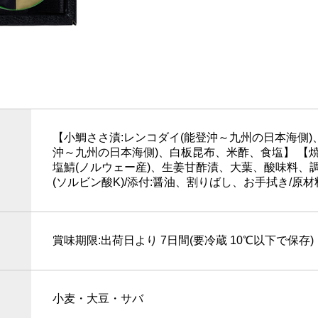
【小鯛ささ漬:レンコダイ(能登沖～九州の日本海側)
沖～九州の日本海側)、白板昆布、米酢、食塩】 【焼
塩鯖(ノルウェー産)、生姜甘酢漬、大葉、酸味料、調
(ソルビン酸K)/添付:醤油、割りばし、お手拭き/
賞味期限:出荷日より 7日間(要冷蔵 10℃以下で保存
小麦・大豆・サバ