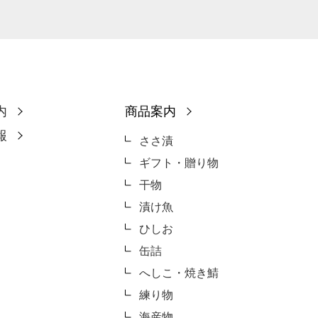
内
商品案内
報
ささ漬
ギフト・贈り物
干物
漬け魚
ひしお
缶詰
へしこ・焼き鯖
練り物
海産物